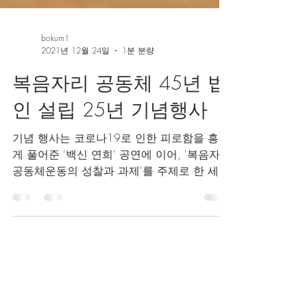
bokum1
2021년 12월 24일
1분 분량
복음자리 공동체 45년 법
인 설립 25년 기념행사
기념 행사는 코로나19로 인한 피로함을 흥겹
게 풀어준 '백신 연희' 공연에 이어, '복음자리
공동체운동의 성찰과 과제'를 주제로 한 세미
나로 이어졌다. 1976년 양평동 판자촌의 작
은 사랑방 '복음자리'부터 시작한 역사는 시
흥시의 시민단체 활동의...