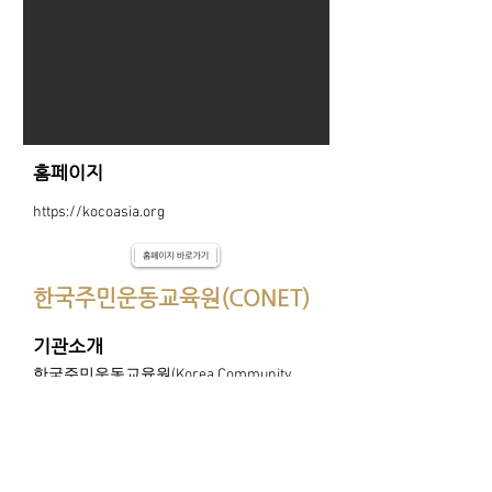
홈페이지
https://kocoasia.org
한국주민운동교육원(CONET)
기관소개
한국주민운동교육원(Korea Community
Organization Network for Education &
Training / CONET)은 1996년 11월 29일, 주민
운동역사와 전통을 이어받아 주민운동 교
육훈련기구로 설립되었으며,
주민운동 역
사를 지켜온 출연기관이 운영위원으로 지